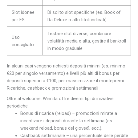
Slot idonee
Di solito slot specifiche (es. Book of
per FS
Ra Deluxe o altri titoli indicati)
Testare slot diverse, combinare
Uso
volatilità media e alta, gestire il bankroll
consigliato
in modo graduale
In alcuni casi vengono richiesti depositi minimi (es. minimo
€20 per singolo versamento) e livelli più alti di bonus per
depositi superiori a €100, per massimizzare il montepremi.
Ricariche, cashback e promozioni settimanali
Oltre al welcome, Winnita offre diversi tipi di iniziative
periodiche:
Bonus di ricarica (reload) – promozioni mirate a
incentivare i depositi durante la settimana (es.
weekend reload, bonus del giovedì, ecc.).
Cashback settimanale – una percentuale delle perdite