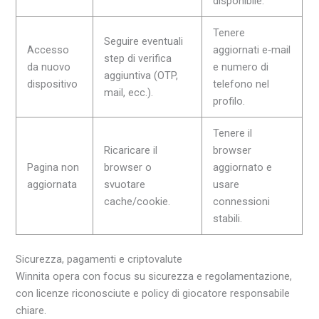
disponibile.
Tenere
Seguire eventuali
Accesso
aggiornati e‑mail
step di verifica
da nuovo
e numero di
aggiuntiva (OTP,
dispositivo
telefono nel
mail, ecc.).
profilo.
Tenere il
Ricaricare il
browser
Pagina non
browser o
aggiornato e
aggiornata
svuotare
usare
cache/cookie.
connessioni
stabili.
Sicurezza, pagamenti e criptovalute
Winnita opera con focus su sicurezza e regolamentazione,
con licenze riconosciute e policy di giocatore responsabile
chiare.