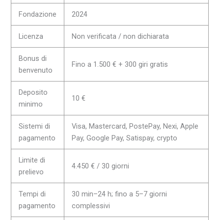
Fondazione
2024
Licenza
Non verificata / non dichiarata
Bonus di
Fino a 1.500 € + 300 giri gratis
benvenuto
Deposito
10 €
minimo
Sistemi di
Visa, Mastercard, PostePay, Nexi, Apple
pagamento
Pay, Google Pay, Satispay, crypto
Limite di
4.450 € / 30 giorni
prelievo
Tempi di
30 min–24 h; fino a 5–7 giorni
pagamento
complessivi