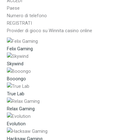
ACCEDI
Paese
Numero di telefono
REGISTRATI
Provider di gioco su Winnita casino online
Felix Gaming
Skywind
Booongo
True Lab
Relax Gaming
Evolution
Hacksaw Gaming