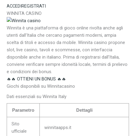
ACCEDI
REGISTRATI
WINNITA CASINO
Winnita è una piattaforma di gioco online rivolta anche agli
utenti dall’Italia che cercano pagamenti moderni, ampia
scelta di titoli e accesso da mobile. Winnita casino propone
slot, live casino, tavoli e scommesse, con interfaccia
disponibile anche in italiano. Prima di registrarsi dall’Italia,
conviene verificare sempre idoneità locale, termini di prelievo
e condizioni dei bonus.
🔥🔥 OTTIENI UN BONUS 🔥🔥
Giochi disponibili su Winnitacasino
Dati essenziali su Winnita Italy
Parametro
Dettagli
Sito
winnitaapps.it
ufficiale