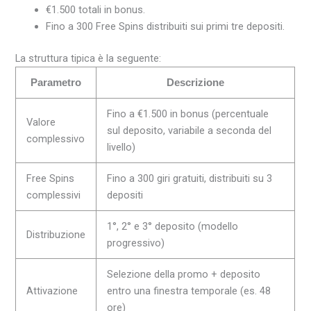
€1.500 totali in bonus.
Fino a 300 Free Spins distribuiti sui primi tre depositi.
La struttura tipica è la seguente:
Parametro
Descrizione
Fino a €1.500 in bonus (percentuale
Valore
sul deposito, variabile a seconda del
complessivo
livello)
Free Spins
Fino a 300 giri gratuiti, distribuiti su 3
complessivi
depositi
1°, 2° e 3° deposito (modello
Distribuzione
progressivo)
Selezione della promo + deposito
Attivazione
entro una finestra temporale (es. 48
ore)