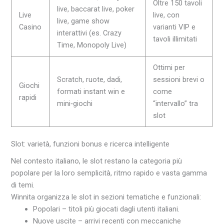
Oltre 150 tavoli
live, baccarat live, poker
Live
live, con
live, game show
Casino
varianti VIP e
interattivi (es. Crazy
tavoli illimitati
Time, Monopoly Live)
Ottimi per
Scratch, ruote, dadi,
sessioni brevi o
Giochi
formati instant win e
come
rapidi
mini‑giochi
“intervallo” tra
slot
Slot: varietà, funzioni bonus e ricerca intelligente
Nel contesto italiano, le slot restano la categoria più
popolare per la loro semplicità, ritmo rapido e vasta gamma
di temi.
Winnita organizza le slot in sezioni tematiche e funzionali:
Popolari – titoli più giocati dagli utenti italiani.
Nuove uscite – arrivi recenti con meccaniche