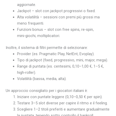
aggiornate.
Jackpot – slot con jackpot progressivi o fixed.
Alta volatilità – sessioni con premi più grossi ma
meno frequenti.
Funzioni bonus – slot con free spins, re‑spin,
mini‑giochi, moltiplicatori.
Inoltre, il sistema di filtri permette di selezionare:
Provider (es. Pragmatic Play, NetEnt, Evoplay).
Tipo di jackpot (fixed, progressivo, mini, major, mega).
Range di puntata (es. centesimi, 0,10–1,00 €, 1–5 €,
high‑roller).
Volatilità (bassa, media, alta).
Un approccio consigliato per i giocatori italiani è:
Iniziare con puntate leggere (0,10–0,50 € per spin).
Testare 3–5 slot diverse per capire il ritmo e il feeling.
Scegliere 1–2 titoli preferiti e aumentare gradualmente
la puntata, tenendo sotto controllo il bankroll.