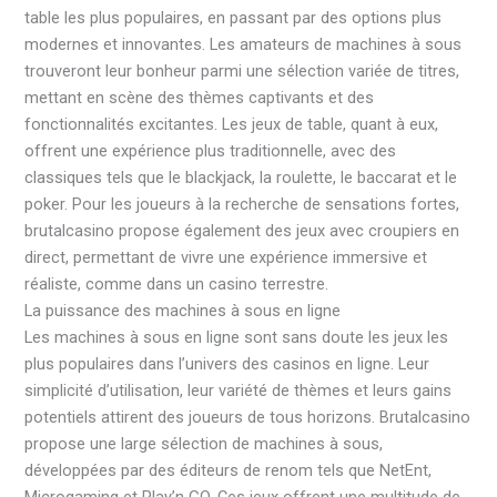
table les plus populaires, en passant par des options plus
modernes et innovantes. Les amateurs de machines à sous
trouveront leur bonheur parmi une sélection variée de titres,
mettant en scène des thèmes captivants et des
fonctionnalités excitantes. Les jeux de table, quant à eux,
offrent une expérience plus traditionnelle, avec des
classiques tels que le blackjack, la roulette, le baccarat et le
poker. Pour les joueurs à la recherche de sensations fortes,
brutalcasino propose également des jeux avec croupiers en
direct, permettant de vivre une expérience immersive et
réaliste, comme dans un casino terrestre.
La puissance des machines à sous en ligne
Les machines à sous en ligne sont sans doute les jeux les
plus populaires dans l’univers des casinos en ligne. Leur
simplicité d’utilisation, leur variété de thèmes et leurs gains
potentiels attirent des joueurs de tous horizons. Brutalcasino
propose une large sélection de machines à sous,
développées par des éditeurs de renom tels que NetEnt,