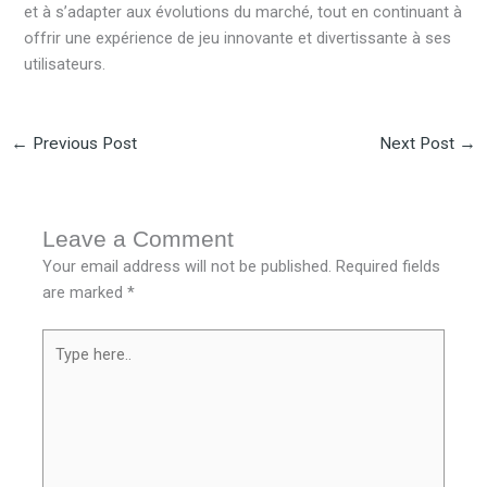
et à s’adapter aux évolutions du marché, tout en continuant à
offrir une expérience de jeu innovante et divertissante à ses
utilisateurs.
←
Previous Post
Next Post
→
Leave a Comment
Your email address will not be published.
Required fields
are marked
*
Type
here..