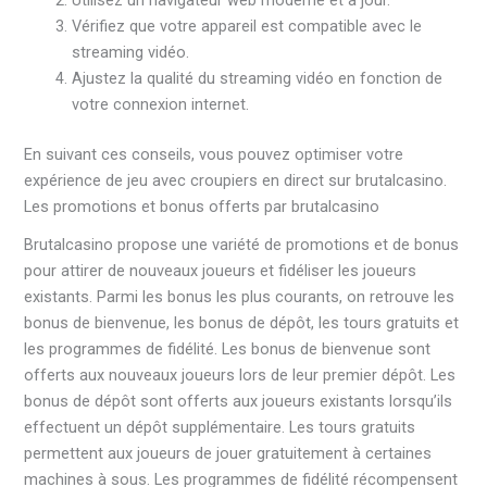
Utilisez un navigateur web moderne et à jour.
Vérifiez que votre appareil est compatible avec le
streaming vidéo.
Ajustez la qualité du streaming vidéo en fonction de
votre connexion internet.
En suivant ces conseils, vous pouvez optimiser votre
expérience de jeu avec croupiers en direct sur brutalcasino.
Les promotions et bonus offerts par brutalcasino
Brutalcasino propose une variété de promotions et de bonus
pour attirer de nouveaux joueurs et fidéliser les joueurs
existants. Parmi les bonus les plus courants, on retrouve les
bonus de bienvenue, les bonus de dépôt, les tours gratuits et
les programmes de fidélité. Les bonus de bienvenue sont
offerts aux nouveaux joueurs lors de leur premier dépôt. Les
bonus de dépôt sont offerts aux joueurs existants lorsqu’ils
effectuent un dépôt supplémentaire. Les tours gratuits
permettent aux joueurs de jouer gratuitement à certaines
machines à sous. Les programmes de fidélité récompensent