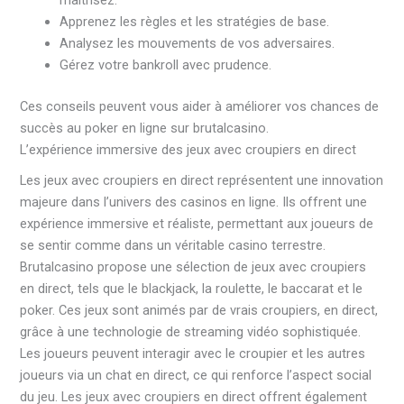
maîtrisez.
Apprenez les règles et les stratégies de base.
Analysez les mouvements de vos adversaires.
Gérez votre bankroll avec prudence.
Ces conseils peuvent vous aider à améliorer vos chances de
succès au poker en ligne sur brutalcasino.
L’expérience immersive des jeux avec croupiers en direct
Les jeux avec croupiers en direct représentent une innovation
majeure dans l’univers des casinos en ligne. Ils offrent une
expérience immersive et réaliste, permettant aux joueurs de
se sentir comme dans un véritable casino terrestre.
Brutalcasino propose une sélection de jeux avec croupiers
en direct, tels que le blackjack, la roulette, le baccarat et le
poker. Ces jeux sont animés par de vrais croupiers, en direct,
grâce à une technologie de streaming vidéo sophistiquée.
Les joueurs peuvent interagir avec le croupier et les autres
joueurs via un chat en direct, ce qui renforce l’aspect social
du jeu. Les jeux avec croupiers en direct offrent également