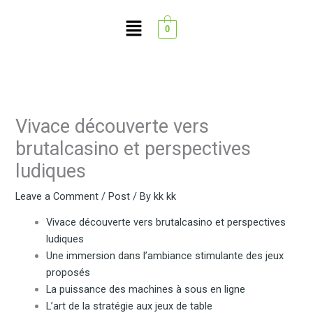
Skip
Menu
to
0
content
Vivace découverte vers
brutalcasino et perspectives
ludiques
Leave a Comment
/
Post
/ By
kk kk
Vivace découverte vers brutalcasino et perspectives
ludiques
Une immersion dans l’ambiance stimulante des jeux
proposés
La puissance des machines à sous en ligne
L’art de la stratégie aux jeux de table