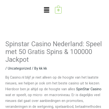
Skip
Menu
to
0
content
Spinstar Casino Nederland: Speel
met 50 Gratis Spins & 100000
Jackpot
/
Uncategorized
/ By
kk kk
Bij Casino.nl blijf je niet alleen op de hoogte van het laatste
nieuws, we helpen je ook om het beste casino uit te kiezen.
Hierdoor ben je altijd op de hoogte van alles
SpinStar Casino
wat er speelt, op micro- en macroniveau. Er is dagelijks veel
nieuws dat gaat over aanbiedingen en promoties,
veranderingen in de wetgeving, spelaanbod, betaalmethodes