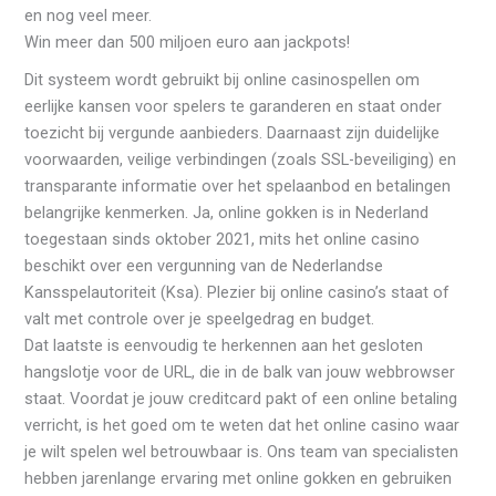
en nog veel meer.
Win meer dan 500 miljoen euro aan jackpots!
Dit systeem wordt gebruikt bij online casinospellen om
eerlijke kansen voor spelers te garanderen en staat onder
toezicht bij vergunde aanbieders. Daarnaast zijn duidelijke
voorwaarden, veilige verbindingen (zoals SSL-beveiliging) en
transparante informatie over het spelaanbod en betalingen
belangrijke kenmerken. Ja, online gokken is in Nederland
toegestaan sinds oktober 2021, mits het online casino
beschikt over een vergunning van de Nederlandse
Kansspelautoriteit (Ksa). Plezier bij online casino’s staat of
valt met controle over je speelgedrag en budget.
Dat laatste is eenvoudig te herkennen aan het gesloten
hangslotje voor de URL, die in de balk van jouw webbrowser
staat. Voordat je jouw creditcard pakt of een online betaling
verricht, is het goed om te weten dat het online casino waar
je wilt spelen wel betrouwbaar is. Ons team van specialisten
hebben jarenlange ervaring met online gokken en gebruiken