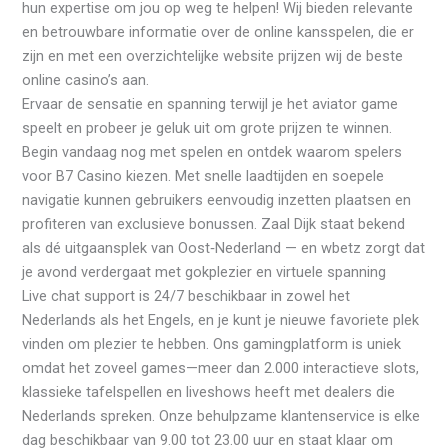
hun expertise om jou op weg te helpen! Wij bieden relevante
en betrouwbare informatie over de online kansspelen, die er
zijn en met een overzichtelijke website prijzen wij de beste
online casino’s aan.
Ervaar de sensatie en spanning terwijl je het aviator game
speelt en probeer je geluk uit om grote prijzen te winnen.
Begin vandaag nog met spelen en ontdek waarom spelers
voor B7 Casino kiezen. Met snelle laadtijden en soepele
navigatie kunnen gebruikers eenvoudig inzetten plaatsen en
profiteren van exclusieve bonussen. Zaal Dijk staat bekend
als dé uitgaansplek van Oost‑Nederland — en wbetz zorgt dat
je avond verdergaat met gokplezier en virtuele spanning
Live chat support is 24/7 beschikbaar in zowel het
Nederlands als het Engels, en je kunt je nieuwe favoriete plek
vinden om plezier te hebben. Ons gamingplatform is uniek
omdat het zoveel games—meer dan 2.000 interactieve slots,
klassieke tafelspellen en liveshows heeft met dealers die
Nederlands spreken. Onze behulpzame klantenservice is elke
dag beschikbaar van 9.00 tot 23.00 uur en staat klaar om