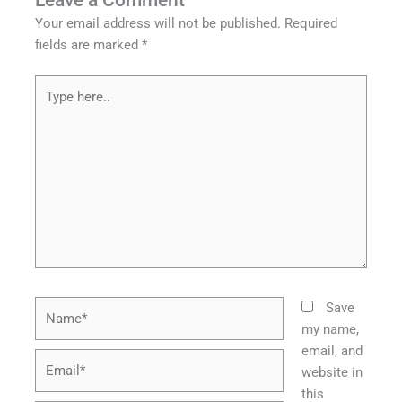
Your email address will not be published.
Required
fields are marked
*
Type
here..
Name*
Save
my name,
email, and
Email*
website in
this