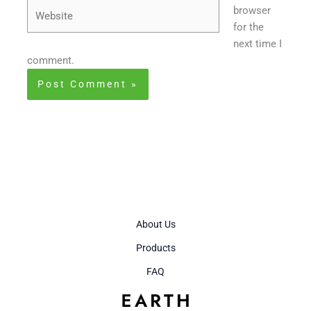
Website
browser
for the
next time I
comment.
About Us
Products
FAQ