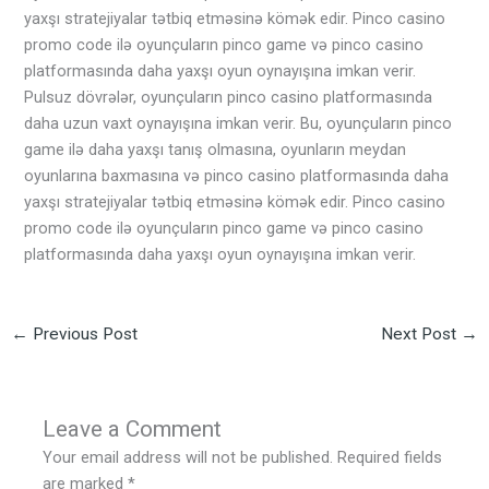
yaxşı stratejiyalar tətbiq etməsinə kömək edir. Pinco casino
promo code ilə oyunçuların pinco game və pinco casino
platformasında daha yaxşı oyun oynayışına imkan verir.
Pulsuz dövrələr, oyunçuların pinco casino platformasında
daha uzun vaxt oynayışına imkan verir. Bu, oyunçuların pinco
game ilə daha yaxşı tanış olmasına, oyunların meydan
oyunlarına baxmasına və pinco casino platformasında daha
yaxşı stratejiyalar tətbiq etməsinə kömək edir. Pinco casino
promo code ilə oyunçuların pinco game və pinco casino
platformasında daha yaxşı oyun oynayışına imkan verir.
←
Previous Post
Next Post
→
Leave a Comment
Your email address will not be published.
Required fields
are marked
*