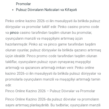
Promolar
Pulsuz Dövrələrın Nəticələri və Kifayəti
Pinko online kazino 2026-ci ilin məsuliyyəti ilə birlikdə pulsuz
döriyyələr və promolar təklif edir. Pinko casino promo code
və
pinco
casino tərəfindən təqdim olunan bu promolar,
oyunçuların mənzili və məşqçiliyini artırmaq üçün
hazırlanmışdır. Pinko az və pinco game tərəfindən təqdim
olunan oyunlar, pulsuz döriyyələr ilə birlikdə qazancı artırmaq
üçün idealdir. Pinco promo code tərəfindən təqdim olunan
təkliflər, oyunçuların pulsuz oyun oynayaraq məşqçiliyi
artırmağı və qazancını artırmağı imkan verir. Pinko online
kazino 2026-ci ilin məsuliyyəti ilə birlikdə pulsuz döriyyələr və
promolarla oyunçuların mənzili və məşqçiliyi artırmağı təmin
edir.
Pinco Online Kazino 2026 – Pulsuz Dövrələr və Promolar
Pinco Online Kazino 2026-da pulsuz dövrələr və promoların
sayını artırmaq planlaşdırılıb. Bu tədbirlər, oyunçuların mənzili