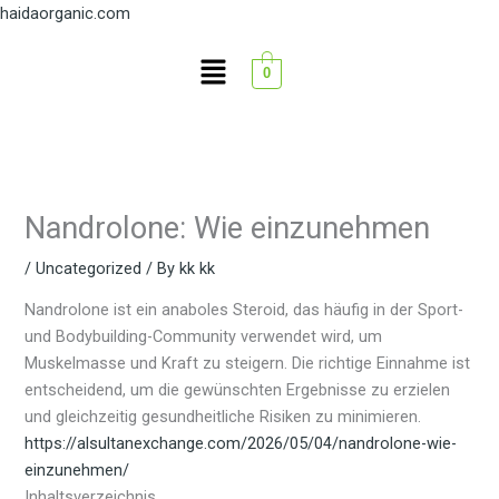
Skip
haidaorganic.com
to
Menu
content
0
Nandrolone: Wie einzunehmen
/
Uncategorized
/ By
kk kk
Nandrolone ist ein anaboles Steroid, das häufig in der Sport-
und Bodybuilding-Community verwendet wird, um
Muskelmasse und Kraft zu steigern. Die richtige Einnahme ist
entscheidend, um die gewünschten Ergebnisse zu erzielen
und gleichzeitig gesundheitliche Risiken zu minimieren.
https://alsultanexchange.com/2026/05/04/nandrolone-wie-
einzunehmen/
Inhaltsverzeichnis