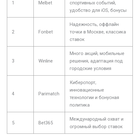
1
Melbet
спортивных событий,
удобство для iOS, бонусы
Надежность, оффлайн
2
Fonbet
точки в Москве, классика
ставок
Много акций, мобильные
3
Winline
решения, адаптация под
городские условия
Киберспорт,
инновационные
4
Parimatch
технологии и бонусная
политика
Международный охват и
5
Bet365
огромный выбор ставок