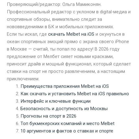
Проверяющий/редактор:
Ольга Мамиконян
.
Профессиональный редактор с уклоном в digital-медиа и
спортивные обзоры, внимательно следит за
нововведениями в БК и мобильных приложениях.
Если ты искал, где
скачать Melbet на iOS
и окунуться в
океан спортивных эмоций прямо с экрана своего iPhone
в Москве — считай, ты попал по адресу! В 2026 году
предложение от Мелбет сияет новыми красками,
приносит драйв и мощный функционал, который сделает
ставки на спорт не просто развлечением, а настоящим
приключением.
Преимущества приложения Melbet на iOS
Как скачать и установить Melbet на iOS правильно
Интерфейс и ключевые функции
Безопасность и доступность из Москвы
Прогнозы на спорт в 2026
Топ букмекерских компаний и место Melbet
10 аргументов и фактов о ставках и спорте