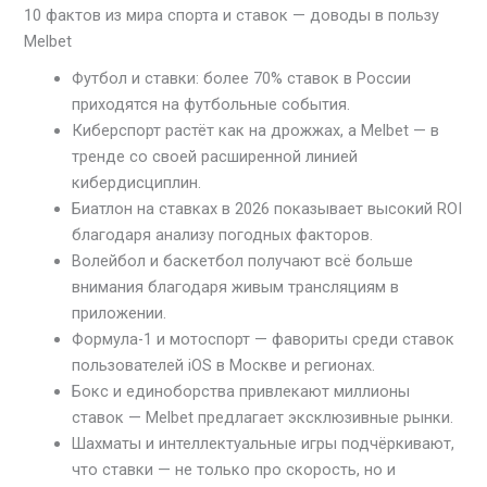
10 фактов из мира спорта и ставок — доводы в пользу
Melbet
Футбол и ставки: более 70% ставок в России
приходятся на футбольные события.
Киберспорт растёт как на дрожжах, а Melbet — в
тренде со своей расширенной линией
кибердисциплин.
Биатлон на ставках в 2026 показывает высокий ROI
благодаря анализу погодных факторов.
Волейбол и баскетбол получают всё больше
внимания благодаря живым трансляциям в
приложении.
Формула-1 и мотоспорт — фавориты среди ставок
пользователей iOS в Москве и регионах.
Бокс и единоборства привлекают миллионы
ставок — Melbet предлагает эксклюзивные рынки.
Шахматы и интеллектуальные игры подчёркивают,
что ставки — не только про скорость, но и