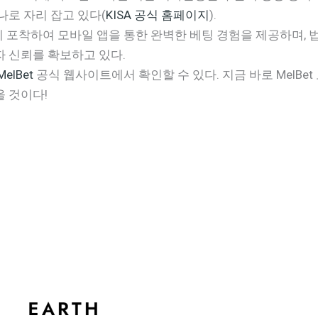
나로 자리 잡고 있다(
KISA 공식 홈페이지
).
하게 포착하여 모바일 앱을 통한 완벽한 베팅 경험을 제공하며, 
 신뢰를 확보하고 있다.
MelBet
공식 웹사이트에서 확인할 수 있다. 지금 바로 MelBe
 것이다!