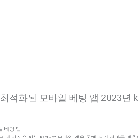
게 최적화된 모바일 베팅 앱 2023년 
일 베팅 앱
구 팬 김진수 씨는 MelBet 모바일 앱을 통해 경기 결과를 예