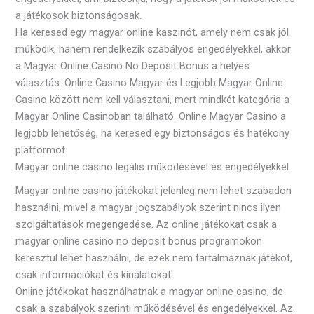
a játékosok biztonságosak.
Ha keresed egy magyar online kaszinót, amely nem csak jól
működik, hanem rendelkezik szabályos engedélyekkel, akkor
a Magyar Online Casino No Deposit Bonus a helyes
választás. Online Casino Magyar és Legjobb Magyar Online
Casino között nem kell választani, mert mindkét kategória a
Magyar Online Casinoban található. Online Magyar Casino a
legjobb lehetőség, ha keresed egy biztonságos és hatékony
platformot.
Magyar online casino legális működésével és engedélyekkel
Magyar online casino játékokat jelenleg nem lehet szabadon
használni, mivel a magyar jogszabályok szerint nincs ilyen
szolgáltatások megengedése. Az online játékokat csak a
magyar online casino no deposit bonus programokon
keresztül lehet használni, de ezek nem tartalmaznak játékot,
csak információkat és kínálatokat.
Online játékokat használhatnak a magyar online casino, de
csak a szabályok szerinti működésével és engedélyekkel. Az