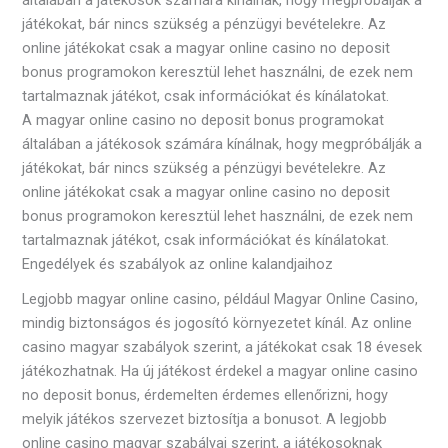
általában a játékosok számára kínálnak, hogy megpróbálják a
játékokat, bár nincs szükség a pénzügyi bevételekre. Az
online játékokat csak a magyar online casino no deposit
bonus programokon keresztül lehet használni, de ezek nem
tartalmaznak játékot, csak információkat és kínálatokat.
A magyar online casino no deposit bonus programokat
általában a játékosok számára kínálnak, hogy megpróbálják a
játékokat, bár nincs szükség a pénzügyi bevételekre. Az
online játékokat csak a magyar online casino no deposit
bonus programokon keresztül lehet használni, de ezek nem
tartalmaznak játékot, csak információkat és kínálatokat.
Engedélyek és szabályok az online kalandjaihoz
Legjobb magyar online casino, például Magyar Online Casino,
mindig biztonságos és jogosító környezetet kínál. Az online
casino magyar szabályok szerint, a játékokat csak 18 évesek
játékozhatnak. Ha új játékost érdekel a magyar online casino
no deposit bonus, érdemelten érdemes ellenőrizni, hogy
melyik játékos szervezet biztosítja a bonusot. A legjobb
online casino magyar szabályai szerint, a játékosoknak