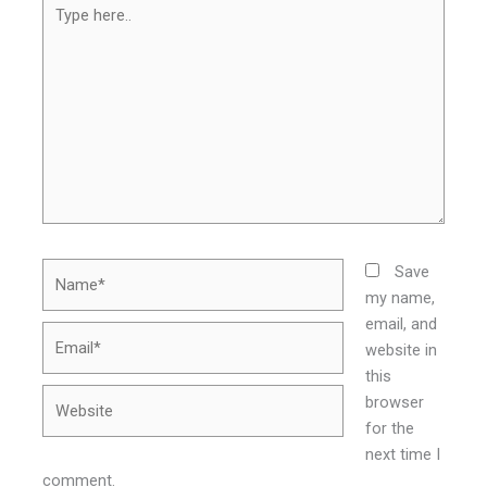
Type
here..
Name*
Save
my name,
email, and
Email*
website in
this
Website
browser
for the
next time I
comment.