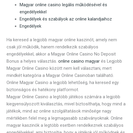
Magyar online casino legális működésével és
engedélyekkel
Engedélyek és szabályok az online kalandjaihoz
Engedélyek
Ha keresed a legjobb magyar online kaszinót, amely nem
csak jól működik, hanem rendelkezik szabályos
engedélyekkel, akkor a Magyar Online Casino No Deposit
Bonus a helyes választás.
online casino magyar
és Legjobb
Magyar Online Casino között nem kell választani, mert
mindkét kategória a Magyar Online Casinoban található.
Online Magyar Casino a legjobb lehetőség, ha keresed egy
biztonságos és hatékony platformot.
Magyar Online Casino a legtöbb játékos számára a legjobb
kiegyensúlyozott kiválasztás, mivel biztosíthatja, hogy mind a
játékok, mind az online szolgáltatások minősége nagy
mértékben felel meg a legmagasabb szabványoknak. Online
magyar kaszinók a legtöbb esetben rendelkeznek szabályos
engedélyekkel, ami biztosítja, hogy a játékok jól működnek és