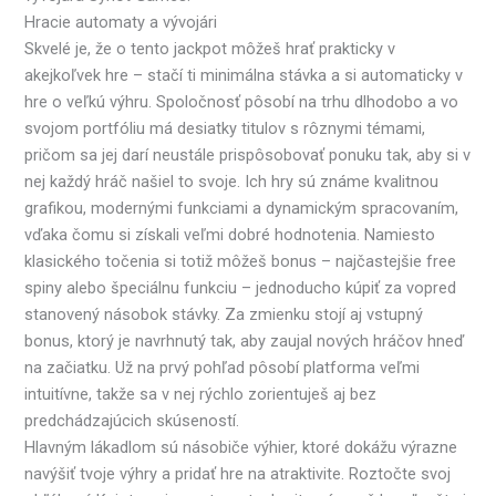
Hracie automaty a vývojári
Skvelé je, že o tento jackpot môžeš hrať prakticky v
akejkoľvek hre – stačí ti minimálna stávka a si automaticky v
hre o veľkú výhru. Spoločnosť pôsobí na trhu dlhodobo a vo
svojom portfóliu má desiatky titulov s rôznymi témami,
pričom sa jej darí neustále prispôsobovať ponuku tak, aby si v
nej každý hráč našiel to svoje. Ich hry sú známe kvalitnou
grafikou, modernými funkciami a dynamickým spracovaním,
vďaka čomu si získali veľmi dobré hodnotenia. Namiesto
klasického točenia si totiž môžeš bonus – najčastejšie free
spiny alebo špeciálnu funkciu – jednoducho kúpiť za vopred
stanovený násobok stávky. Za zmienku stojí aj vstupný
bonus, ktorý je navrhnutý tak, aby zaujal nových hráčov hneď
na začiatku. Už na prvý pohľad pôsobí platforma veľmi
intuitívne, takže sa v nej rýchlo zorientuješ aj bez
predchádzajúcich skúseností.
Hlavným lákadlom sú násobiče výhier, ktoré dokážu výrazne
navýšiť tvoje výhry a pridať hre na atraktivite. Roztočte svoj