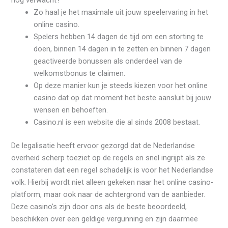
nog verwacht?
Zo haal je het maximale uit jouw speelervaring in het
online casino.
Spelers hebben 14 dagen de tijd om een storting te
doen, binnen 14 dagen in te zetten en binnen 7 dagen
geactiveerde bonussen als onderdeel van de
welkomstbonus te claimen.
Op deze manier kun je steeds kiezen voor het online
casino dat op dat moment het beste aansluit bij jouw
wensen en behoeften.
Casino.nl is een website die al sinds 2008 bestaat.
De legalisatie heeft ervoor gezorgd dat de Nederlandse
overheid scherp toeziet op de regels en snel ingrijpt als ze
constateren dat een regel schadelijk is voor het Nederlandse
volk. Hierbij wordt niet alleen gekeken naar het online casino-
platform, maar ook naar de achtergrond van de aanbieder.
Deze casino’s zijn door ons als de beste beoordeeld,
beschikken over een geldige vergunning en zijn daarmee