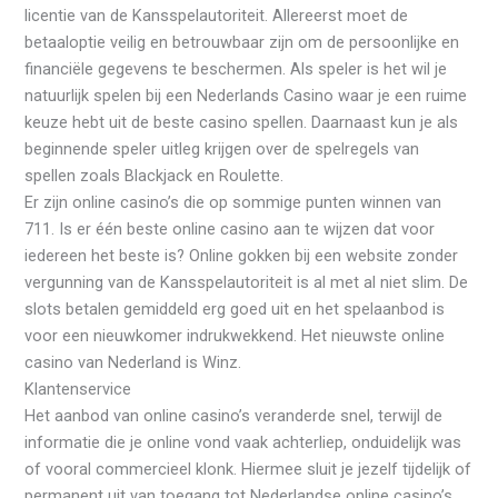
licentie van de Kansspelautoriteit. Allereerst moet de
betaaloptie veilig en betrouwbaar zijn om de persoonlijke en
financiële gegevens te beschermen. Als speler is het wil je
natuurlijk spelen bij een Nederlands Casino waar je een ruime
keuze hebt uit de beste casino spellen. Daarnaast kun je als
beginnende speler uitleg krijgen over de spelregels van
spellen zoals Blackjack en Roulette.
Er zijn online casino’s die op sommige punten winnen van
711. Is er één beste online casino aan te wijzen dat voor
iedereen het beste is? Online gokken bij een website zonder
vergunning van de Kansspelautoriteit is al met al niet slim. De
slots betalen gemiddeld erg goed uit en het spelaanbod is
voor een nieuwkomer indrukwekkend. Het nieuwste online
casino van Nederland is Winz.
Klantenservice
Het aanbod van online casino’s veranderde snel, terwijl de
informatie die je online vond vaak achterliep, onduidelijk was
of vooral commercieel klonk. Hiermee sluit je jezelf tijdelijk of
permanent uit van toegang tot Nederlandse online casino’s,