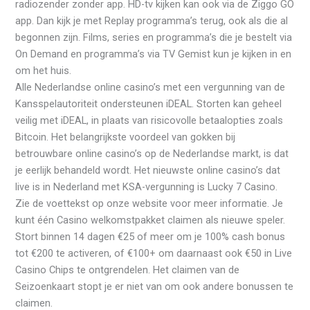
radiozender zonder app. HD-tv kijken kan ook via de Ziggo GO
app. Dan kijk je met Replay programma’s terug, ook als die al
begonnen zijn. Films, series en programma’s die je bestelt via
On Demand en programma’s via TV Gemist kun je kijken in en
om het huis.
Alle Nederlandse online casino’s met een vergunning van de
Kansspelautoriteit ondersteunen iDEAL. Storten kan geheel
veilig met iDEAL, in plaats van risicovolle betaalopties zoals
Bitcoin. Het belangrijkste voordeel van gokken bij
betrouwbare online casino’s op de Nederlandse markt, is dat
je eerlijk behandeld wordt. Het nieuwste online casino’s dat
live is in Nederland met KSA-vergunning is Lucky 7 Casino.
Zie de voettekst op onze website voor meer informatie. Je
kunt één Casino welkomstpakket claimen als nieuwe speler.
Stort binnen 14 dagen €25 of meer om je 100% cash bonus
tot €200 te activeren, of €100+ om daarnaast ook €50 in Live
Casino Chips te ontgrendelen. Het claimen van de
Seizoenkaart stopt je er niet van om ook andere bonussen te
claimen.