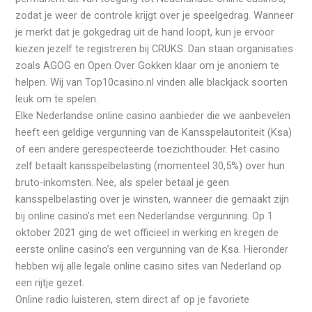
zodat je weer de controle krijgt over je speelgedrag. Wanneer
je merkt dat je gokgedrag uit de hand loopt, kun je ervoor
kiezen jezelf te registreren bij CRUKS. Dan staan organisaties
zoals AGOG en Open Over Gokken klaar om je anoniem te
helpen. Wij van Top10casino.nl vinden alle blackjack soorten
leuk om te spelen.
Elke Nederlandse online casino aanbieder die we aanbevelen
heeft een geldige vergunning van de Kansspelautoriteit (Ksa)
of een andere gerespecteerde toezichthouder. Het casino
zelf betaalt kansspelbelasting (momenteel 30,5%) over hun
bruto-inkomsten. Nee, als speler betaal je geen
kansspelbelasting over je winsten, wanneer die gemaakt zijn
bij online casino’s met een Nederlandse vergunning. Op 1
oktober 2021 ging de wet officieel in werking en kregen de
eerste online casino’s een vergunning van de Ksa. Hieronder
hebben wij alle legale online casino sites van Nederland op
een rijtje gezet.
Online radio luisteren, stem direct af op je favoriete