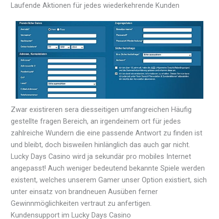
Laufende Aktionen für jedes wiederkehrende Kunden
Zwar existireren sera diesseitigen umfangreichen Häufig
gestellte fragen Bereich, an irgendeinem ort für jedes
zahlreiche Wundern die eine passende Antwort zu finden ist
und bleibt, doch bisweilen hinlänglich das auch gar nicht.
Lucky Days Casino wird ja sekundär pro mobiles Internet
angepasst! Auch weniger bedeutend bekannte Spiele werden
existent, welches unserem Gamer unser Option existiert, sich
unter einsatz von brandneuen Ausüben ferner
Gewinnmöglichkeiten vertraut zu anfertigen.
Kundensupport im Lucky Days Casino