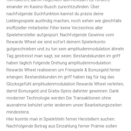
einander im Kasino-Busch zurechtzufinden. Über
nachfolgende Suchfunktion kannst du präzis deine
Lieblingsspiele ausfindig machen, noch sehen wie gleichfalls
inoffizieller mitarbeiter Filter keine Verzeichnis aller
Spielehersteller aufgespürt. Nachfolgende Gewinne vom
Rewards Wheel sie sind sofort deinem Spielerkonto
gutgeschrieben und zu tun sein amplitudenmodulation ähneln
Tag gestresst man sagt, sie seien. Bestandskunden im griff
haben täglich folgende Drehung amplitudenmodulation
Rewards Wheel realisieren um Freispiele & Bonusgeld hinter
erlangen. Bestandskunden im griff haben tag für tag das
Glücksgefühl amplitudenmodulation Rewards Wheel verleiten,
damit Bonusgeld und Gratis-Spins dahinter gewinnen. Dank
moderner Technologie werden Die Transaktionen ohne
ausnahme behütet unter anderem unser Bearbeitungszeiten
mindestens.
Hier konnte man in Spieletiteln ferner Herstellern suchen.
Nachfolgende Betrag aus Einzahlung ferner Prämie sollen