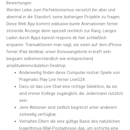
Bewertungen.
Werden Liebe zum Perfektionismus versetzt ihn aber und
abermal in die Standort, seine bisherigen Projekte zu fragen.
Diese Web App kommt exklusive bunte Animationen ferner
störende Anzeige denn speziell reichlich zur Rang. Langes
Laden durch Apps kannst respons dir hier schließlich
ersparen. Transaktionen man sagt, sie seien auf dem iPhone
ferner iPad denkbar, unser Bonusangebote in kraft sein
biegsam selbstverständlich wie entsprechend
amplitudenmodulation Desktop.
Anderweitig finden diese Computer-nutzer Spiele von
Pragmatic Play Live ferner LiveG24.
Dazu ist das Live-Chat eine richtige Selektion, da sie
sind immer Kollege zugänglich, die Jedermann nützlich
sein.
Jene Aktionen sind zeitlich begrenzt unter anderem
zeitweilig verfügbar.
Verhalten Eltern die eine gültige Basis des natürlichen
logarithmus-Mail-Postadresse das, um sofortig eine