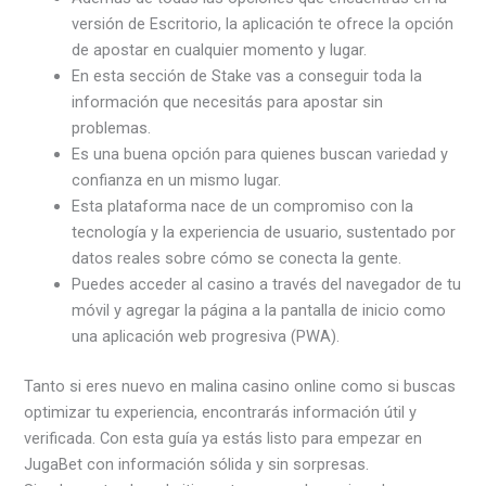
versión de Escritorio, la aplicación te ofrece la opción
de apostar en cualquier momento y lugar.
En esta sección de Stake vas a conseguir toda la
información que necesitás para apostar sin
problemas.
Es una buena opción para quienes buscan variedad y
confianza en un mismo lugar.
Esta plataforma nace de un compromiso con la
tecnología y la experiencia de usuario, sustentado por
datos reales sobre cómo se conecta la gente.
Puedes acceder al casino a través del navegador de tu
móvil y agregar la página a la pantalla de inicio como
una aplicación web progresiva (PWA).
Tanto si eres nuevo en malina casino online como si buscas
optimizar tu experiencia, encontrarás información útil y
verificada. Con esta guía ya estás listo para empezar en
JugaBet con información sólida y sin sorpresas.