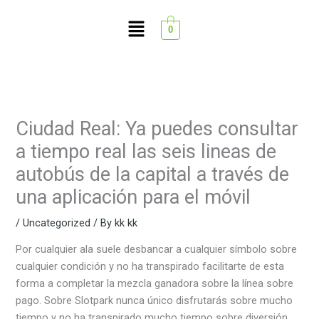
Skip
Menu
to
0
content
Ciudad Real: Ya puedes consultar
a tiempo real las seis lineas de
autobús de la capital a través de
una aplicación para el móvil
/
Uncategorized
/ By
kk kk
Por cualquier ala suele desbancar a cualquier símbolo sobre
cualquier condición y no ha transpirado facilitarte de esta
forma a completar la mezcla ganadora sobre la línea sobre
pago. Sobre Slotpark nunca único disfrutarás sobre mucho
tiempo y no ha transpirado mucho tiempo sobre diversión,