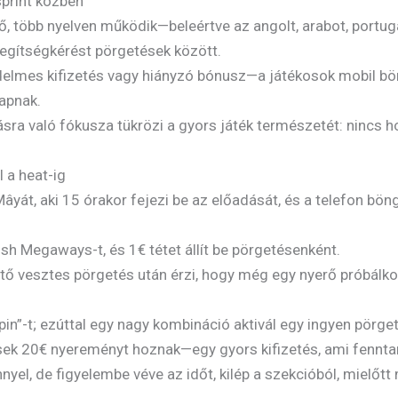
print közben
ő, több nyelven működik—beleértve az angolt, arabot, portu
egítségkérést pörgetések között.
elmes kifizetés vagy hiányzó bónusz—a játékosok mobil bö
kapnak.
ra való fókusza tükrözi a gyors játék természetét: nincs h
l a heat-ig
 Mâyát, aki 15 órakor fejezi be az előadását, és a telefon b
h Megaways-t, és 1€ tétet állít be pörgetésenként.
 vesztes pörgetés után érzi, hogy még egy nyerő próbálk
n”-t; ezúttal egy nagy kombináció aktivál egy ingyen pörget
ek 20€ nyereményt hoznak—egy gyors kifizetés, ami fenntar
yel, de figyelembe véve az időt, kilép a szekcióból, mielőt