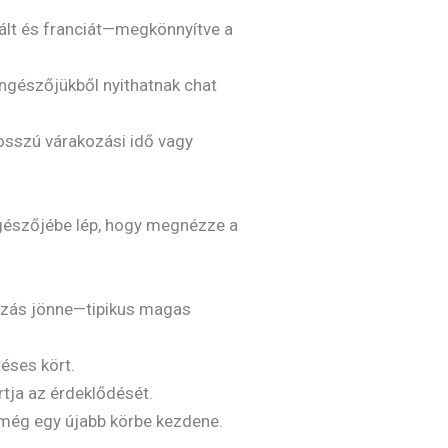
gált és franciát—megkönnyítve a
ngészőjükből nyithatnak chat
osszú várakozási idő vagy
öngészőjébe lép, hogy megnézze a
ozás jönne—tipikus magas
éses kört.
tja az érdeklődését.
t még egy újabb körbe kezdene.