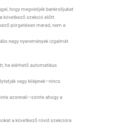
ggel, hogy megvédjék bankrolljukat
a következő szekció előtt.
etkező pörgetésen marad, nem a
iális nagy nyeremények izgalmát.
t, ha elérhető automatikus
lytatják vagy kilépnek—nincs
zinte azonnali—szinte ahogy a
sokat a következő rövid szekcióra.