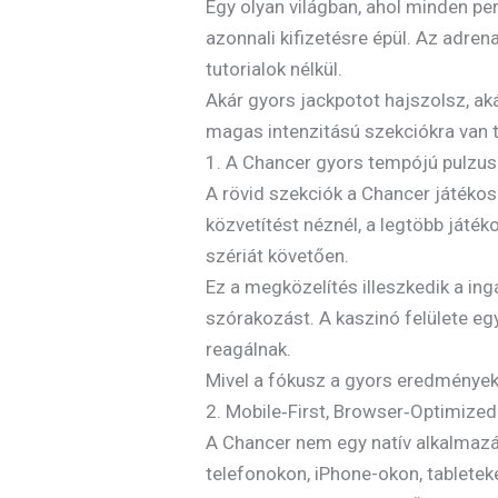
Egy olyan világban, ahol minden pe
azonnali kifizetésre épül. Az adre
tutorialok nélkül.
Akár gyors jackpotot hajszolsz, ak
magas intenzitású szekciókra van 
1. A Chancer gyors tempójú pulzu
A rövid szekciók a Chancer játékosb
közvetítést néznél, a legtöbb játéko
szériát követően.
Ez a megközelítés illeszkedik a ing
szórakozást. A kaszinó felülete eg
reagálnak.
Mivel a fókusz a gyors eredményeken
2. Mobile‑First, Browser‑Optimized
A Chancer nem egy natív alkalmazás
telefonokon, iPhone-okon, tabletek