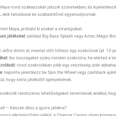
Maya rövid szakaszokat játszik szünetekben, és kijelentkezi
 akik tanulással és szabadidővel egyensúlyoznak.
mint Maya, próbáld ki ezeket a stratégiákat:
usú játékokat:
például Big Bass Splash vagy Aztec Magic Bon
:
előre dönts el, mennyi időt töltesz egy szekcióval (pl. 10 pe
ákat:
kis összegeket szánj minden szekcióra; ha elérted a lim
szolását:
rövid szekciókban jobb egy veszteség után abbahag
e:
naponta jelentkezz be Spin the Wheel vagy cashback ajánl
kül, hogy extra játékidőt igényelnének.
 szekciók rendszeres lehetőségeket teremtenek anélkül, hog
! – Készen állsz a gyors játékra?
sszú elköteleződés nélkül, a Chancer Casino olyan környeze