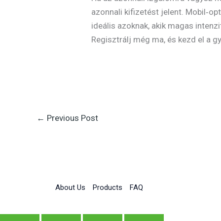
azonnali kifizetést jelent. Mobil‑o
ideális azoknak, akik magas intenz
Regisztrálj még ma, és kezd el a 
←
Previous Post
About Us
Products
FAQ