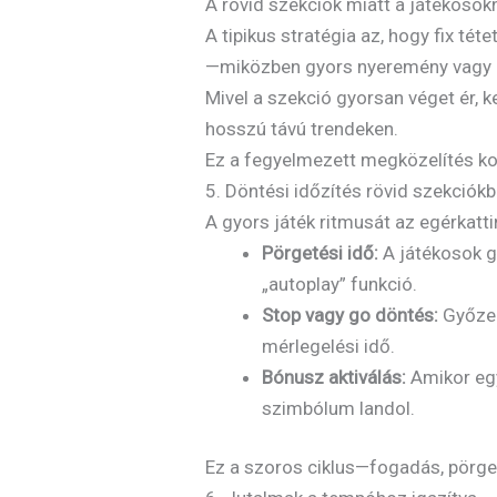
A rövid szekciók miatt a játékosok
A tipikus stratégia az, hogy fix t
—miközben gyors nyeremény vagy ak
Mivel a szekció gyorsan véget ér, 
hosszú távú trendeken.
Ez a fegyelmezett megközelítés ko
5. Döntési időzítés rövid szekciók
A gyors játék ritmusát az egérkatt
Pörgetési idő:
A játékosok g
„autoplay” funkció.
Stop vagy go döntés:
Győzel
mérlegelési idő.
Bónusz aktiválás:
Amikor egy
szimbólum landol.
Ez a szoros ciklus—fogadás, pörget