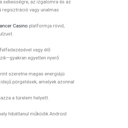
 a sebességre, az izgalomra és az
zú regisztráció vagy unalmas
ancer Casino
platformja rövid,
ulzust.
 felfedezésével vagy élő
tkezik—gyakran egyetlen nyerő
zerint szeretne magas energiájú
s idejű pörgetések, amelyek azonnal
jazza a türelem helyett.
mely hibátlanul működik Android