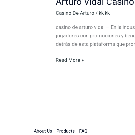
Arturo Vidal Casino
Vidal
Casino De Arturo
/
kk kk
Casino:
El
casino de arturo vidal — En la ind
Juego
jugadores con promociones y benef
Reina
detrás de esta plataforma que pro
en
la
Read More »
Industria
de
Casinos
Chilenos.
About Us
Products
FAQ