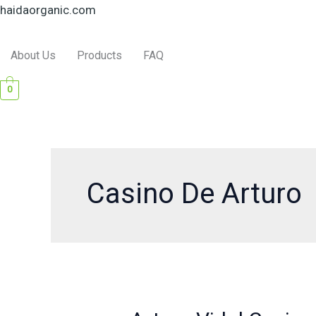
Skip
haidaorganic.com
to
content
About Us
Products
FAQ
0
Casino De Arturo
Arturo