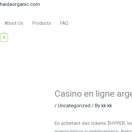
Skip
haidaorganic.com
to
content
About Us
Products
FAQ
0
Casino en ligne arg
/
Uncategorized
/ By
kk kk
En achetant des tokens $HYPER, les
manipulation supplémentaire. Retrou