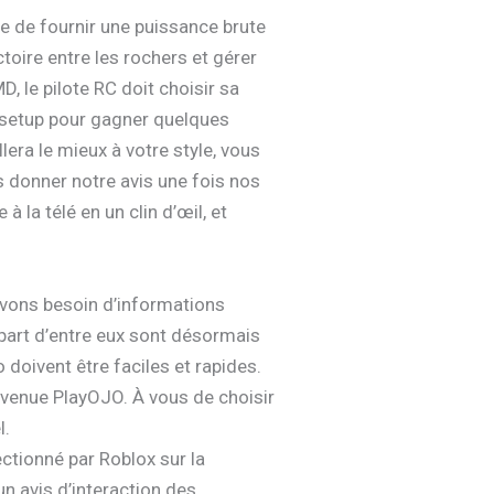
le de fournir une puissance brute
toire entre les rochers et gérer
, le pilote RC doit choisir sa
e setup pour gagner quelques
lera le mieux à votre style, vous
s donner notre avis une fois nos
à la télé en un clin d’œil, et
 avons besoin d’informations
upart d’entre eux sont désormais
 doivent être faciles et rapides.
venue PlayOJO. À vous de choisir
l.
ectionné par Roblox sur la
n avis d’interaction des