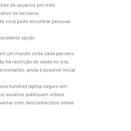
hões de usuários por mês.
tivo de terceiros.
nde você pode encontrar pessoas
excelente opção.
he em um mundo onde cada parceiro
o há restrição de idade no site,
cionando, ainda é possível iniciar
o one hundred laptop seguro em
 os usuários publiquem vídeos
onversar com desconhecidos online