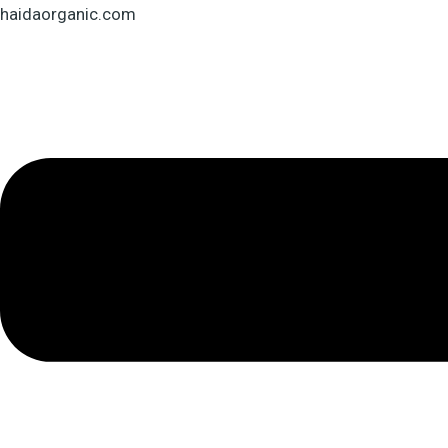
Skip
Menu
haidaorganic.com
to
content