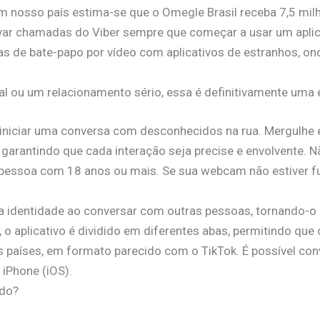
m nosso país estima-se que o Omegle Brasil receba 7,5 mil
ar chamadas do Viber sempre que começar a usar um aplica
as de bate-papo por vídeo com aplicativos de estranhos, o
l ou um relacionamento sério, essa é definitivamente uma 
ão iniciar uma conversa com desconhecidos na rua. Mergul
 garantindo que cada interação seja precise e envolvente. Nã
 pessoa com 18 anos ou mais. Se sua webcam não estiver fun
sua identidade ao conversar com outras pessoas, tornando-
 o aplicativo é dividido em diferentes abas, permitindo que
os países, em formato parecido com o TikTok. É possível c
iPhone (iOS).
ido?