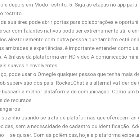
e depois em Modo restrito. 5. Siga as etapas no app para d
 restrito.
s da sua área pode abrir portas para colaborações e oportu
sar com falantes nativos pode ser extremamente útil e enr
dos aleatoriamente com outra pessoa que também está onli
s amizades e experiências, é importante entender como usá
s. A ênfase da plataforma em HD vídeo A comunicação min
is suaves e envolventes.
ço, pode usar o Omegle qualquer pessoa que tenha mais d
b supervisão dos pais. Rocket.Chat é a alternativa líder de 
 buscam a melhor plataforma de comunicação. Como um bo
s de recursos.
angeiros
á sozinho quando se trata de plataformas que oferecem an 
das, sem a necessidade de cadastro ou identificação. Ade
ídeo – se quiser. Com as polêmicas, hoje a plataforma exib