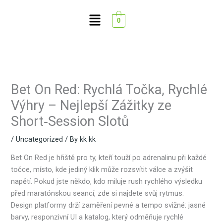
Skip
Menu
to
0
content
Bet On Red: Rychlá Točka, Rychlé
Výhry – Nejlepší Zážitky ze
Short‑Session Slotů
/
Uncategorized
/ By
kk kk
Bet On Red je hřiště pro ty, kteří touží po adrenalinu při každé
točce, místo, kde jediný klik může rozsvítit válce a zvýšit
napětí. Pokud jste někdo, kdo miluje rush rychlého výsledku
před maratónskou seancí, zde si najdete svůj rytmus.
Design platformy drží zaměření pevné a tempo svižné: jasné
barvy, responzivní UI a katalog, který odměňuje rychlé