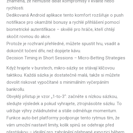
znamená, že nemusíte dělat kompromisy v kvalitě nebo
rychlosti.
Dedikovaná Android aplikace tento komfort rozšiřuje o push
notifikace pro okamžité bonusy a rychlé přihlášení pomocí
biometrické autentifikace – skvělé pro hráče, kteří chtějí
skočit rovnou do akce.
Protože je rozhraní přehledné, můžete spustit hru, vsadit a
dokončit točení dřív, než dopijete kávu.
Decision Timing in Short Sessions – Micro‑Betting Strategies
Když hrajete v burstech, mikro‑sázky se stávají klíčovou
taktikou. Každá sázka je dostatečně malá, takže si můžete
dovolit riskovat vypočítané s minimálním vyčerpáním
bankrollu.
Obvyklý přístup je vzor „1‑to‑3“: začněte s nízkou sázkou,
sledujte výsledek a pokud vyhrajete, ztrojnásobte sázku. To
udržuje výhry zvládnutelné a stále odměňuje momentum.
Funkce auto‑bet platformy podporuje tento rytmus tím, že
vám umožní nastavit limity, kolik spinů se odehraje před
přestávkou – ideální pro zabránění přehnané expozici během