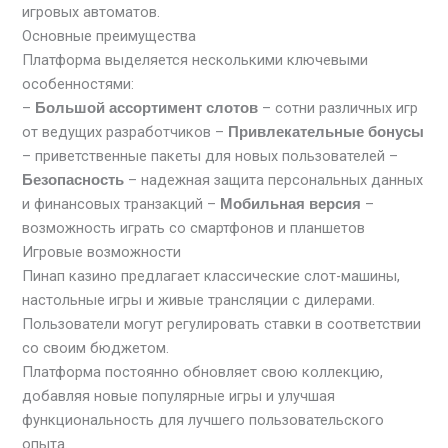
игровых автоматов.
Основные преимущества
Платформа выделяется несколькими ключевыми
особенностями:
–
– сотни различных игр
Большой ассортимент слотов
от ведущих разработчиков –
Привлекательные бонусы
– приветственные пакеты для новых пользователей –
– надежная защита персональных данных
Безопасность
и финансовых транзакций –
–
Мобильная версия
возможность играть со смартфонов и планшетов
Игровые возможности
Пинап казино предлагает классические слот-машины,
настольные игры и живые трансляции с дилерами.
Пользователи могут регулировать ставки в соответствии
со своим бюджетом.
Платформа постоянно обновляет свою коллекцию,
добавляя новые популярные игры и улучшая
функциональность для лучшего пользовательского
опыта.