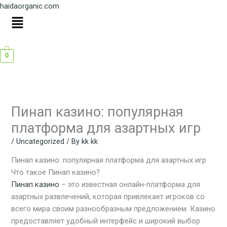
Skip
haidaorganic.com
Menu
to
content
0
Пинап казино: популярная
платформа для азартных игр
/
Uncategorized
/ By
kk kk
Пинап казино: популярная платформа для азартных игр
Что такое Пинап казино?
Пинап казино
– это известная онлайн-платформа для
азартных развлечений, которая привлекает игроков со
всего мира своим разнообразным предложением. Казино
предоставляет удобный интерфейс и широкий выбор